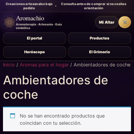
Creaciones artesanales bajo
Consulta antes de comprar si necesitas
pedido
orientación
Aromachio
Mi Altar
Carr
Aromaterapia · Artesanía · Guía
simbólica
El portal
Productos
Horóscopo
El Grimorio
Inicio
/
Aromas para el hogar
/ Ambientadores de coche
Ambientadores de
coche
No se han encontrado productos que
coincidan con tu selección.