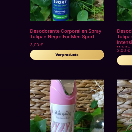
Desodorante Corporal en Spray
Desodo
Tulipan Negro For Men Sport
Tulip
Intens
3,00
€
White
3,00
€
Ver producto