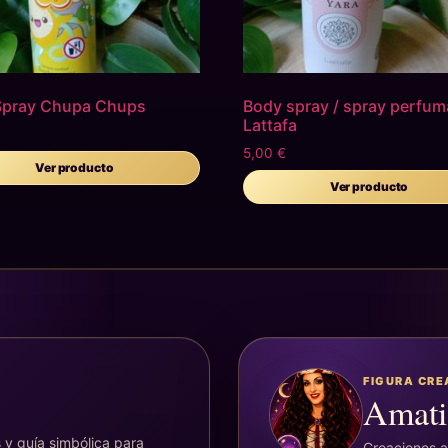
Spray Chupa Chups
Body spray / spray perfu
Lattafa
5,00
€
Ver producto
Ver producto
FIGURA CR
Amati
 y guía simbólica para
Creaciones ar