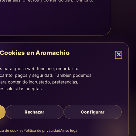
Cookies en Aromachio
LEGAL
Aviso legal
 para que la web funcione, recordar tu
Privacidad
 carrito, pagos y seguridad. Tambien podemos
Cookies
ara contenido incrustado, preferencias,
es solo si las aceptas.
La atención, dirección y correos quedan centralizados en la
página Contacto.
Acompañamiento simbólico y sensorial. No sustituye consejo
médico, legal, psicológico o profesional.
Rechazar
Configurar
ica de cookies
Política de privacidad
Aviso legal
Creado con calma, intención y una experiencia guiada.