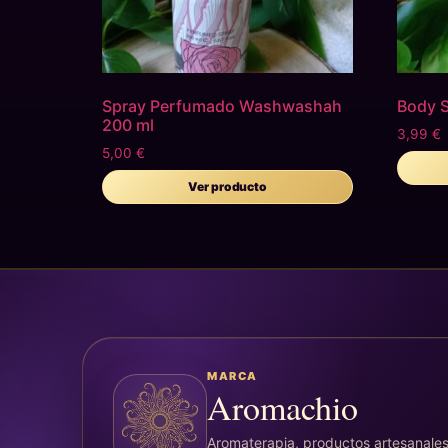
Spray Perfumado Washwashah
Body 
200 ml
3,99
€
5,00
€
Ver producto
MARCA
Aromachio
Aromaterapia, productos artesanales