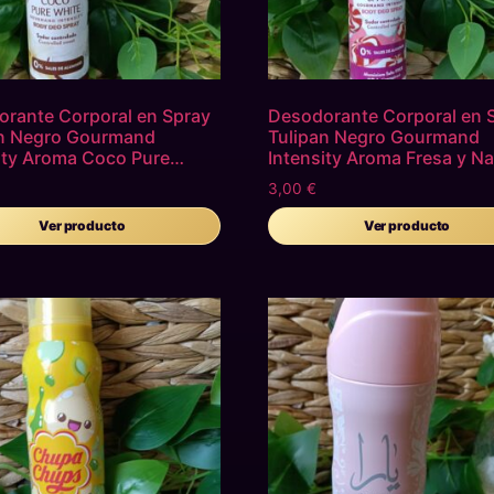
rante Corporal en Spray
Desodorante Corporal en 
an Negro Gourmand
Tulipan Negro Gourmand
ity Aroma Coco Pure
Intensity Aroma Fresa y Na
3,00
€
Ver producto
Ver producto