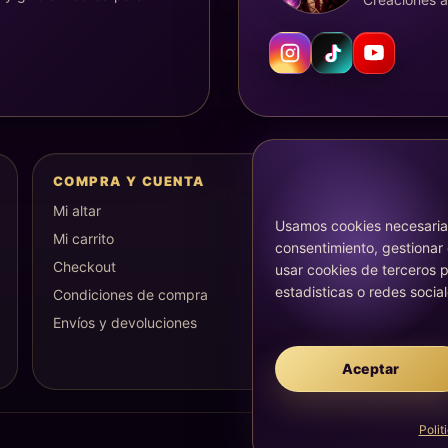
COMPRA Y CUENTA
Mi altar
Usamos cookies necesarias
Mi carrito
consentimiento, gestionar
Checkout
usar cookies de terceros p
estadisticas o redes social
Condiciones de compra
Envíos y devoluciones
Aceptar
Polit