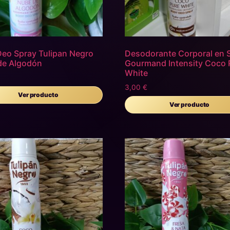
eo Spray Tulipan Negro
Desodorante Corporal en 
de Algodón
Gourmand Intensity Coco 
White
3,00
€
Ver producto
Ver producto