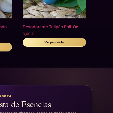
mado
Desodorante Tulipán Roll-On
3,00
€
Ver producto
EADORA
sta de Esencias
tesanales, directos y contenido de El Grimorio.