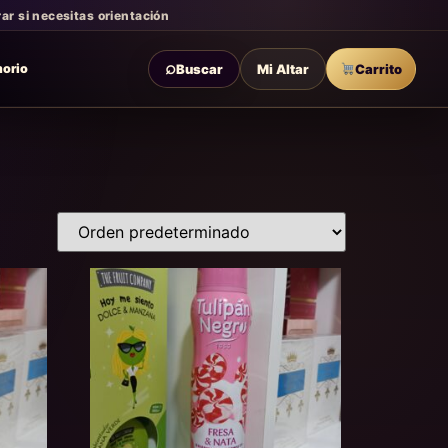
r si necesitas orientación
⌕
Buscar
Mi Altar
Carrito
morio