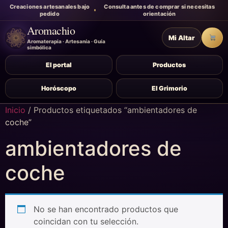
Creaciones artesanales bajo
Consulta antes de comprar si necesitas
pedido
orientación
Aromachio
Mi Altar
Carr
Aromaterapia · Artesanía · Guía
simbólica
El portal
Productos
Horóscopo
El Grimorio
Inicio
/ Productos etiquetados “ambientadores de
coche”
ambientadores de
coche
No se han encontrado productos que
coincidan con tu selección.