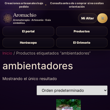
Creaciones artesanales bajo
Consulta antes de comprar si necesitas
pedido
orientación
Aromachio
Mi Altar
Carr
Aromaterapia · Artesanía · Guía
simbólica
El portal
Productos
Horóscopo
El Grimorio
Inicio
/ Productos etiquetados “ambientadores”
ambientadores
Mostrando el único resultado