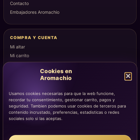
Contacto
Embajadores Aromachio
COMPRA Y CUENTA
Mi altar
Mi carrito
Checkout
Cookies en
Condiciones de compra
Aromachio
Envíos y devoluciones
Usamos cookies necesarias para que la web funcione,
recordar tu consentimiento, gestionar carrito, pagos y
seguridad. Tambien podemos usar cookies de terceros para
LEGAL
contenido incrustado, preferencias, estadisticas o redes
Aviso legal
sociales solo si las aceptas.
Privacidad
Cookies