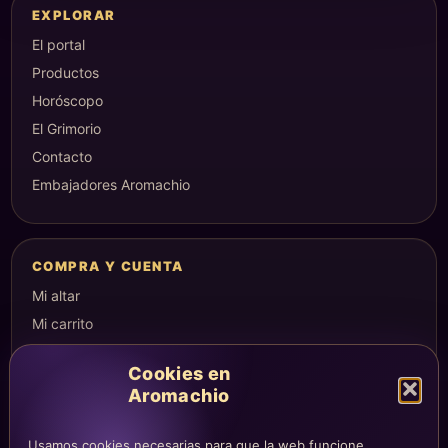
EXPLORAR
El portal
Productos
Horóscopo
El Grimorio
Contacto
Embajadores Aromachio
COMPRA Y CUENTA
Mi altar
Mi carrito
Checkout
Cookies en
Condiciones de compra
Aromachio
Envíos y devoluciones
Usamos cookies necesarias para que la web funcione,