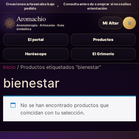
Creaciones artesanales bajo
Consulta antes de comprar si necesitas
pedido
orientación
Aromachio
Mi Altar
Carr
Aromaterapia · Artesanía · Guía
simbólica
El portal
Productos
Horóscopo
El Grimorio
Inicio
/ Productos etiquetados “bienestar”
bienestar
No se han encontrado productos que
coincidan con tu selección.