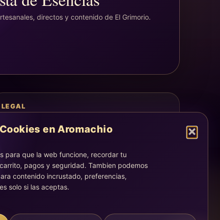
tesanales, directos y contenido de El Grimorio.
LEGAL
Aviso legal
Cookies en Aromachio
Privacidad
Cookies
 para que la web funcione, recordar tu
La atención, dirección y correos quedan centralizados en la
 carrito, pagos y seguridad. Tambien podemos
página Contacto.
ara contenido incrustado, preferencias,
Acompañamiento simbólico y sensorial. No sustituye consejo
es solo si las aceptas.
médico, legal, psicológico o profesional.