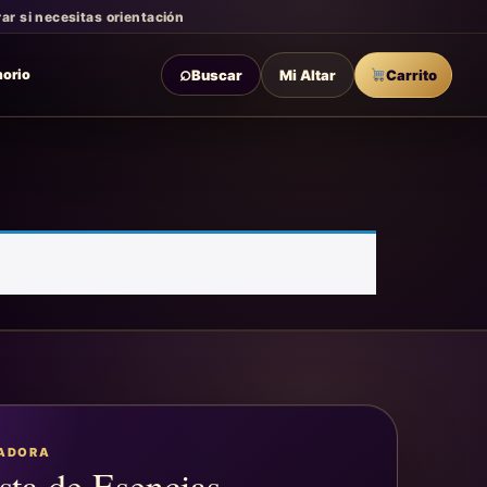
r si necesitas orientación
⌕
Buscar
Mi Altar
Carrito
morio
EADORA
sta de Esencias