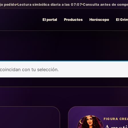
jo pedido
Lectura simbólica diaria a las 07:07
Consulta antes de compra
El portal
Productos
Horóscopo
El Gri
oincidan con tu selección.
FIGURA CR
Amati