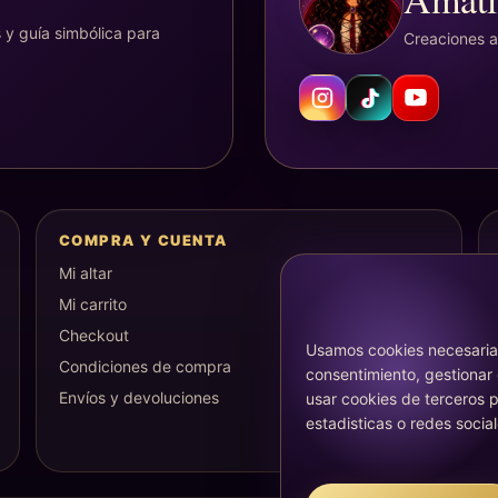
 y guía simbólica para
Creaciones ar
COMPRA Y CUENTA
Mi altar
Mi carrito
Checkout
Usamos cookies necesarias
Condiciones de compra
consentimiento, gestionar
Envíos y devoluciones
usar cookies de terceros p
estadisticas o redes social