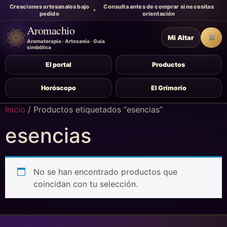
Creaciones artesanales bajo
Consulta antes de comprar si necesitas
pedido
orientación
Aromachio
Mi Altar
Carr
Aromaterapia · Artesanía · Guía
simbólica
El portal
Productos
Horóscopo
El Grimorio
Inicio
/ Productos etiquetados “esencias”
esencias
No se han encontrado productos que
coincidan con tu selección.