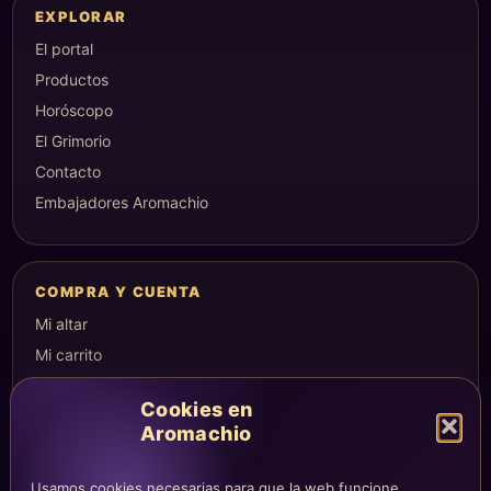
EXPLORAR
El portal
Productos
Horóscopo
El Grimorio
Contacto
Embajadores Aromachio
COMPRA Y CUENTA
Mi altar
Mi carrito
Checkout
Cookies en
Condiciones de compra
Aromachio
Envíos y devoluciones
Usamos cookies necesarias para que la web funcione,