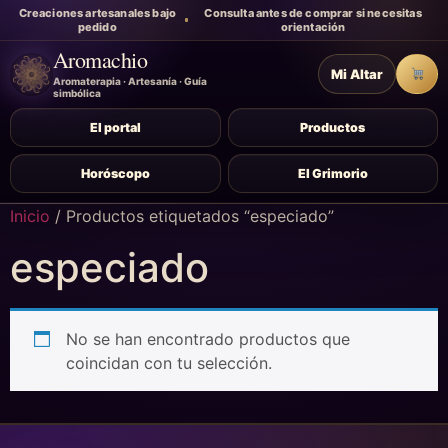
Creaciones artesanales bajo
Consulta antes de comprar si necesitas
pedido
orientación
Aromachio
Mi Altar
Carr
Aromaterapia · Artesanía · Guía
simbólica
El portal
Productos
Horóscopo
El Grimorio
Inicio
/ Productos etiquetados “especiado”
especiado
No se han encontrado productos que
coincidan con tu selección.