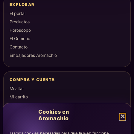
EXPLORAR
El portal
Productos
Horóscopo
El Grimorio
Contacto
Embajadores Aromachio
COMPRA Y CUENTA
Mi altar
Mi carrito
Checkout
Cookies en
Condiciones de compra
Aromachio
Envíos y devoluciones
Usamos cookies necesarias para que la web funcione,