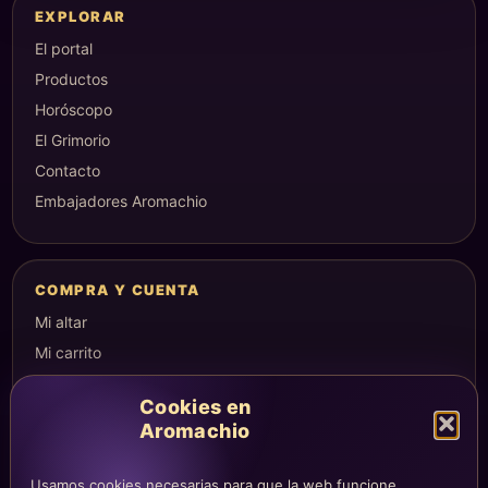
EXPLORAR
El portal
Productos
Horóscopo
El Grimorio
Contacto
Embajadores Aromachio
COMPRA Y CUENTA
Mi altar
Mi carrito
Checkout
Cookies en
Condiciones de compra
Aromachio
Envíos y devoluciones
Usamos cookies necesarias para que la web funcione,