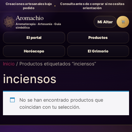
Creaciones artesanales bajo
Consulta antes de comprar si necesitas
pedido
orientación
Aromachio
Mi Altar
Carr
Aromaterapia · Artesanía · Guía
simbólica
El portal
Productos
Horóscopo
El Grimorio
Inicio
/ Productos etiquetados “inciensos”
inciensos
No se han encontrado productos que
coincidan con tu selección.