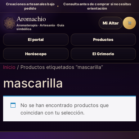
Creaciones artesanales bajo
Consulta antes de comprar si necesitas
pedido
orientación
Aromachio
Mi Altar
Carr
Aromaterapia · Artesanía · Guía
simbólica
El portal
Productos
Horóscopo
El Grimorio
Inicio
/ Productos etiquetados “mascarilla”
mascarilla
No se han encontrado productos que
coincidan con tu selección.