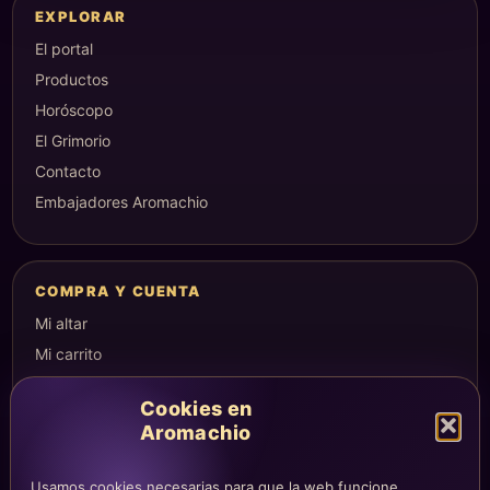
EXPLORAR
El portal
Productos
Horóscopo
El Grimorio
Contacto
Embajadores Aromachio
COMPRA Y CUENTA
Mi altar
Mi carrito
Checkout
Cookies en
Condiciones de compra
Aromachio
Envíos y devoluciones
Usamos cookies necesarias para que la web funcione,