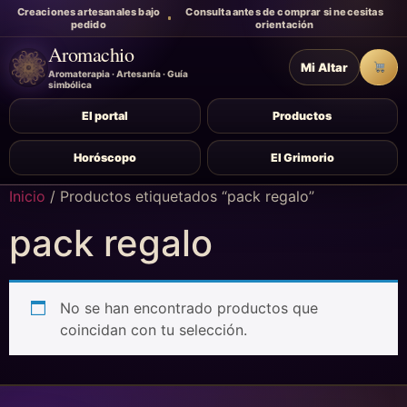
Creaciones artesanales bajo
Consulta antes de comprar si necesitas
pedido
orientación
Aromachio
Mi Altar
Carr
Aromaterapia · Artesanía · Guía
simbólica
El portal
Productos
Horóscopo
El Grimorio
Inicio
/ Productos etiquetados “pack regalo”
pack regalo
No se han encontrado productos que
coincidan con tu selección.