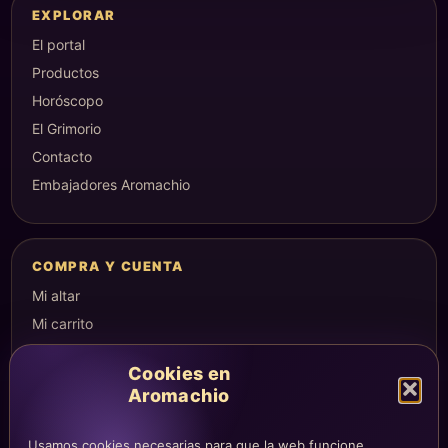
EXPLORAR
El portal
Productos
Horóscopo
El Grimorio
Contacto
Embajadores Aromachio
COMPRA Y CUENTA
Mi altar
Mi carrito
Checkout
Cookies en
Condiciones de compra
Aromachio
Envíos y devoluciones
Usamos cookies necesarias para que la web funcione,