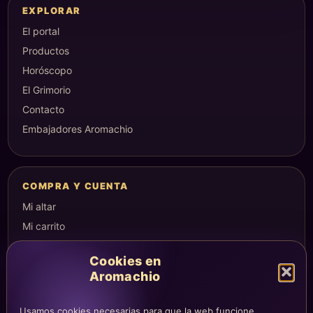
EXPLORAR
El portal
Productos
Horóscopo
El Grimorio
Contacto
Embajadores Aromachio
COMPRA Y CUENTA
Mi altar
Mi carrito
Checkout
Cookies en
Condiciones de compra
Aromachio
Envíos y devoluciones
Usamos cookies necesarias para que la web funcione,