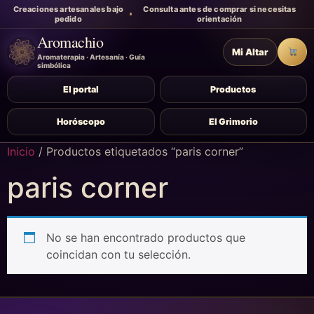
Creaciones artesanales bajo
Consulta antes de comprar si necesitas
pedido
orientación
Aromachio
Mi Altar
Carr
Aromaterapia · Artesanía · Guía
simbólica
El portal
Productos
Horóscopo
El Grimorio
Inicio
/ Productos etiquetados “paris corner”
paris corner
No se han encontrado productos que
coincidan con tu selección.