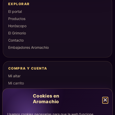
EXPLORAR
El portal
Productos
Horóscopo
El Grimorio
Contacto
Embajadores Aromachio
COMPRA Y CUENTA
Mi altar
Mi carrito
Checkout
Cookies en
Condiciones de compra
Aromachio
Envíos y devoluciones
Usamos cookies necesarias para que la web funcione,