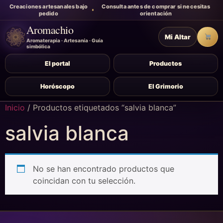
Creaciones artesanales bajo
Consulta antes de comprar si necesitas
pedido
orientación
Aromachio
Mi Altar
Carr
Aromaterapia · Artesanía · Guía
simbólica
El portal
Productos
Horóscopo
El Grimorio
Inicio
/ Productos etiquetados “salvia blanca”
salvia blanca
No se han encontrado productos que
coincidan con tu selección.