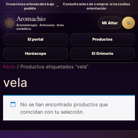
Creaciones artesanales bajo
Consulta antes de comprar si necesitas
pedido
orientación
Aromachio
Mi Altar
Carr
Aromaterapia · Artesanía · Guía
simbólica
El portal
Productos
Horóscopo
El Grimorio
Inicio
/ Productos etiquetados “vela”
vela
No se han encontrado productos que
coincidan con tu selección.