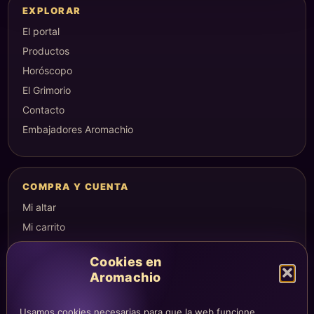
EXPLORAR
El portal
Productos
Horóscopo
El Grimorio
Contacto
Embajadores Aromachio
COMPRA Y CUENTA
Mi altar
Mi carrito
Checkout
Cookies en
Condiciones de compra
Aromachio
Envíos y devoluciones
Usamos cookies necesarias para que la web funcione,