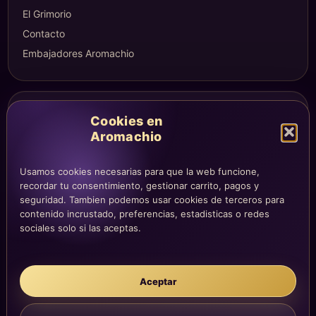
El Grimorio
Contacto
Embajadores Aromachio
COMPRA Y CUENTA
Cookies en
Mi altar
Aromachio
Mi carrito
Checkout
Usamos cookies necesarias para que la web funcione,
recordar tu consentimiento, gestionar carrito, pagos y
Condiciones de compra
seguridad. Tambien podemos usar cookies de terceros para
Envíos y devoluciones
contenido incrustado, preferencias, estadisticas o redes
sociales solo si las aceptas.
LEGAL
Aceptar
Aviso legal
Privacidad