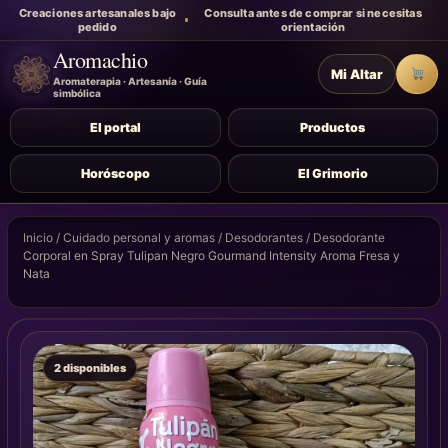
Creaciones artesanales bajo
Consulta antes de comprar si necesitas
pedido
orientación
Aromachio
Mi Altar
Carr
Aromaterapia · Artesanía · Guía
simbólica
El portal
Productos
Horóscopo
El Grimorio
Inicio
/
Cuidado personal y aromas
/
Desodorantes
/ Desodorante
Corporal en Spray Tulipan Negro Gourmand Intensity Aroma Fresa y
Nata
2 disponibles