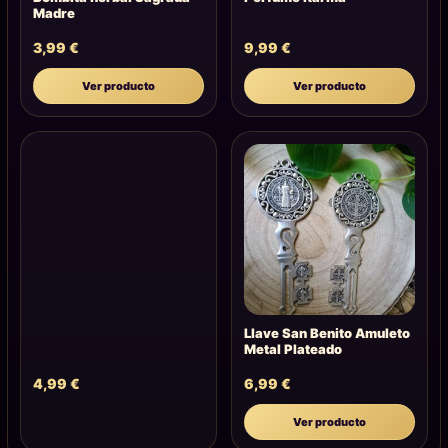
Madre
3,99
€
9,99
€
Ver producto
Ver producto
Llave San Benito Amuleto
Metal Plateado
4,99
€
6,99
€
Ver producto