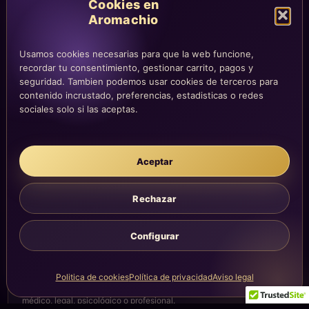
Cookies en
Aromachio
COMPRA Y CUENTA
Mi altar
Usamos cookies necesarias para que la web funcione,
recordar tu consentimiento, gestionar carrito, pagos y
Mi carrito
seguridad. Tambien podemos usar cookies de terceros para
Checkout
contenido incrustado, preferencias, estadisticas o redes
Condiciones de compra
sociales solo si las aceptas.
Envíos y devoluciones
Aceptar
LEGAL
Rechazar
Aviso legal
Privacidad
Configurar
Cookies
La atención, dirección y correos quedan centralizados en la página
Contacto.
Politica de cookies
Política de privacidad
Aviso legal
Acompañamiento simbólico y sensorial. No sustituye consejo
médico, legal, psicológico o profesional.