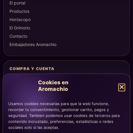
El portal
Productos
Horóscopo
El Grimorio
Contacto
Embajadores Aromachio
COMPRA Y CUENTA
Mi altar
Cookies en
Mi carrito
Aromachio
Checkout
Condiciones de compra
Usamos cookies necesarias para que la web funcione,
recordar tu consentimiento, gestionar carrito, pagos y
Envíos y devoluciones
seguridad. Tambien podemos usar cookies de terceros para
contenido incrustado, preferencias, estadisticas o redes
sociales solo si las aceptas.