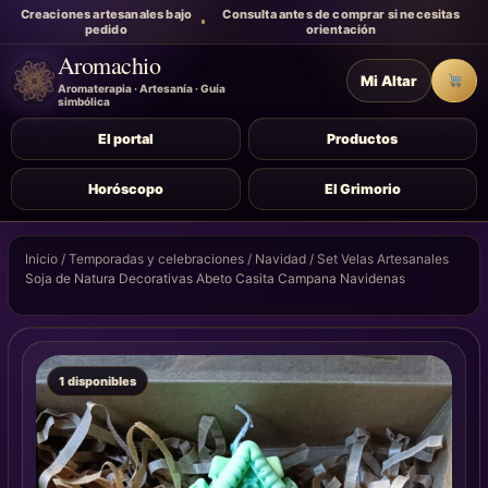
Creaciones artesanales bajo
Consulta antes de comprar si necesitas
pedido
orientación
Aromachio
Mi Altar
Carr
Aromaterapia · Artesanía · Guía
simbólica
El portal
Productos
Horóscopo
El Grimorio
Inicio
/
Temporadas y celebraciones
/
Navidad
/ Set Velas Artesanales
Soja de Natura Decorativas Abeto Casita Campana Navidenas
1 disponibles