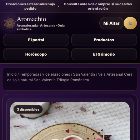
Creaciones artesanales bajo
Consulta antes de comprar si necesitas
pedido
orientación
Aromachio
Mi Altar
Carr
Aromaterapia · Artesanía · Guía
simbólica
El portal
Productos
Horóscopo
El Grimorio
Inicio
/
Temporadas y celebraciones
/
San Valentín
/ Vela Artesanal Cera
de soja natural San Valentín Trilogía Romántica
3 disponibles