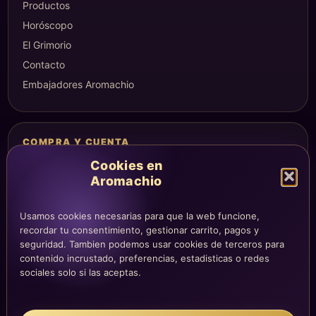
Productos
Horóscopo
El Grimorio
Contacto
Embajadores Aromachio
COMPRA Y CUENTA
Mi altar
Cookies en
Aromachio
Mi carrito
Checkout
Usamos cookies necesarias para que la web funcione,
Condiciones de compra
recordar tu consentimiento, gestionar carrito, pagos y
Envíos y devoluciones
seguridad. Tambien podemos usar cookies de terceros para
contenido incrustado, preferencias, estadisticas o redes
sociales solo si las aceptas.
LEGAL