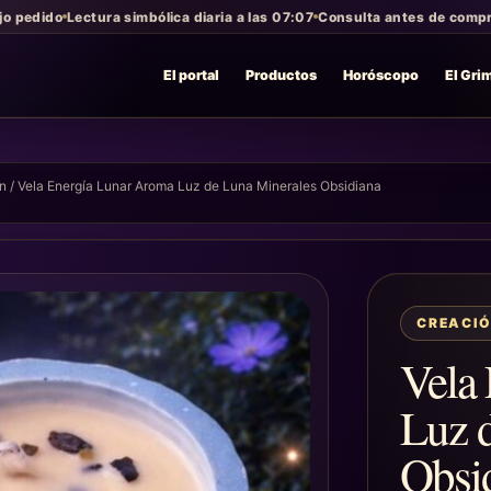
jo pedido
Lectura simbólica diaria a las 07:07
Consulta antes de compra
El portal
Productos
Horóscopo
El Gri
ón
/ Vela Energía Lunar Aroma Luz de Luna Minerales Obsidiana
CREACI
Vela
Luz 
Obsi