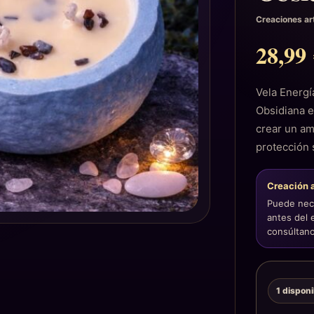
Creaciones ar
28,9
Vela Energí
Obsidiana e
crear un a
protección 
Creación 
Puede nece
antes del 
consúltano
1 dispon