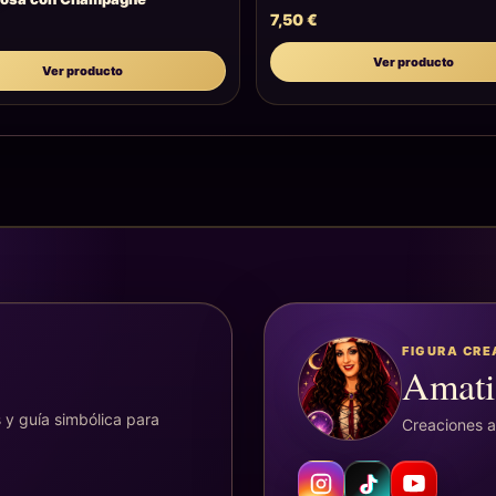
7,50
€
Ver producto
Ver producto
FIGURA CR
Amati
 y guía simbólica para
Creaciones ar