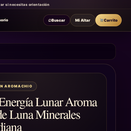
r si necesitas orientación
⌕
Buscar
Mi Altar
Carrito
morio
ÓN AROMACHIO
 Energía Lunar Aroma
de Luna Minerales
diana