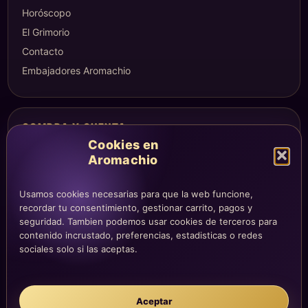
Horóscopo
El Grimorio
Contacto
Embajadores Aromachio
COMPRA Y CUENTA
Cookies en
Mi altar
Aromachio
Mi carrito
Checkout
Usamos cookies necesarias para que la web funcione,
Condiciones de compra
recordar tu consentimiento, gestionar carrito, pagos y
seguridad. Tambien podemos usar cookies de terceros para
Envíos y devoluciones
contenido incrustado, preferencias, estadisticas o redes
sociales solo si las aceptas.
LEGAL
Aviso legal
Aceptar