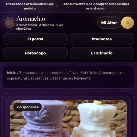
Creaciones artesanales bajo
Consulta antes de comprar si necesitas
pedido
orientación
Aromachio
Mi Altar
Carr
Aromaterapia · Artesanía · Guía
simbólica
El portal
Productos
Horóscopo
El Grimorio
Inicio
/
Temporadas y celebraciones
/
Navidad
/ Velas Artesanales de
soja natural Decorativas Cascanueces Navideno
2 disponibles