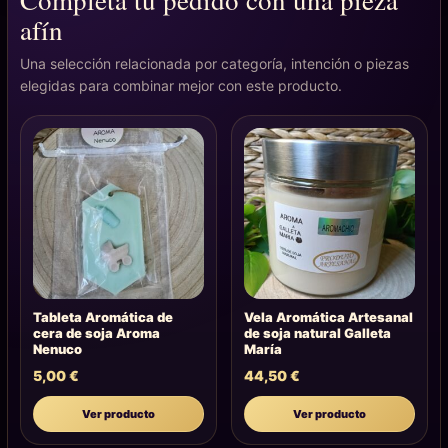
afín
Una selección relacionada por categoría, intención o piezas
elegidas para combinar mejor con este producto.
Tableta Aromática de
Vela Aromática Artesanal
cera de soja Aroma
de soja natural Galleta
Nenuco
María
5,00
€
44,50
€
Ver producto
Ver producto