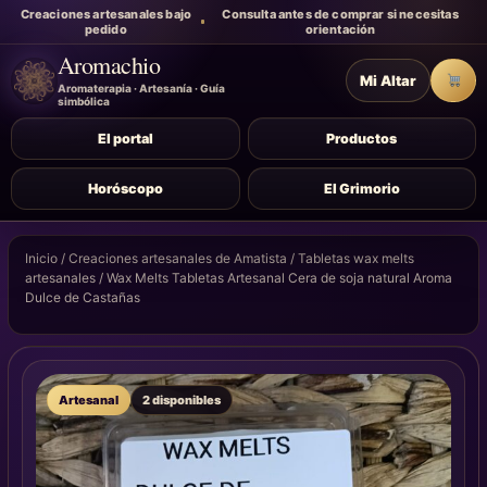
Creaciones artesanales bajo
Consulta antes de comprar si necesitas
pedido
orientación
Aromachio
Mi Altar
Carr
Aromaterapia · Artesanía · Guía
simbólica
El portal
Productos
Horóscopo
El Grimorio
Inicio
/
Creaciones artesanales de Amatista
/
Tabletas wax melts
artesanales
/ Wax Melts Tabletas Artesanal Cera de soja natural Aroma
Dulce de Castañas
Artesanal
2 disponibles