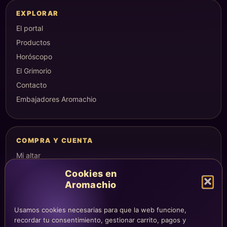
EXPLORAR
El portal
Productos
Horóscopo
El Grimorio
Contacto
Embajadores Aromachio
COMPRA Y CUENTA
Mi altar
Mi carrito
Cookies en
Checkout
Aromachio
Condiciones de compra
Usamos cookies necesarias para que la web funcione,
Envíos y devoluciones
recordar tu consentimiento, gestionar carrito, pagos y