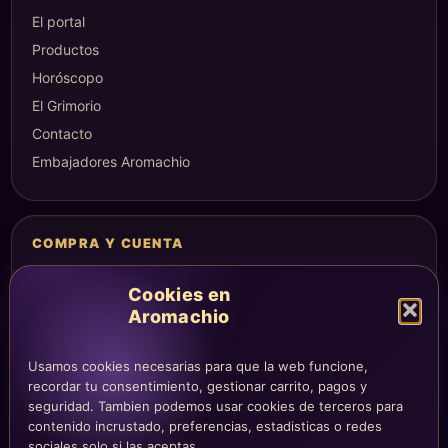
El portal
Productos
Horóscopo
El Grimorio
Contacto
Embajadores Aromachio
COMPRA Y CUENTA
Mi altar
Cookies en
Mi carrito
Aromachio
Checkout
Condiciones de compra
Usamos cookies necesarias para que la web funcione,
Envíos y devoluciones
recordar tu consentimiento, gestionar carrito, pagos y
seguridad. Tambien podemos usar cookies de terceros para
contenido incrustado, preferencias, estadisticas o redes
sociales solo si las aceptas.