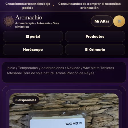
Creaciones artesanales bajo
Consulta antes de comprar si necesitas
pedido
orientación
Aromachio
Mi Altar
Carr
Aromaterapia · Artesanía · Guía
simbólica
El portal
Productos
Horóscopo
El Grimorio
Inicio
/
Temporadas y celebraciones
/
Navidad
/ Wax Melts Tabletas
Artesanal Cera de soja natural Aroma Roscon de Reyes
6 disponibles