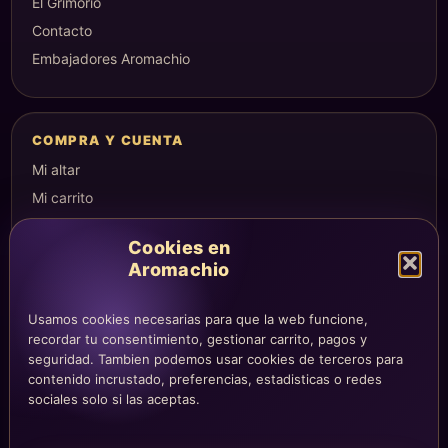
El Grimorio
Contacto
Embajadores Aromachio
COMPRA Y CUENTA
Mi altar
Mi carrito
Checkout
Cookies en
Condiciones de compra
Aromachio
Envíos y devoluciones
Usamos cookies necesarias para que la web funcione,
recordar tu consentimiento, gestionar carrito, pagos y
seguridad. Tambien podemos usar cookies de terceros para
LEGAL
contenido incrustado, preferencias, estadisticas o redes
Aviso legal
sociales solo si las aceptas.
Privacidad