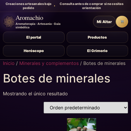
Creaciones artesanales bajo
Consulta antes de comprar si necesitas
pedido
orientación
Aromachio
Mi Altar
Carr
Aromaterapia · Artesanía · Guía
simbólica
El portal
Productos
Horóscopo
El Grimorio
Inicio
/
Minerales y complementos
/ Botes de minerales
Botes de minerales
Mostrando el único resultado