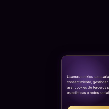
Usamos cookies necesarias
consentimiento, gestionar
usar cookies de terceros p
estadisticas o redes social