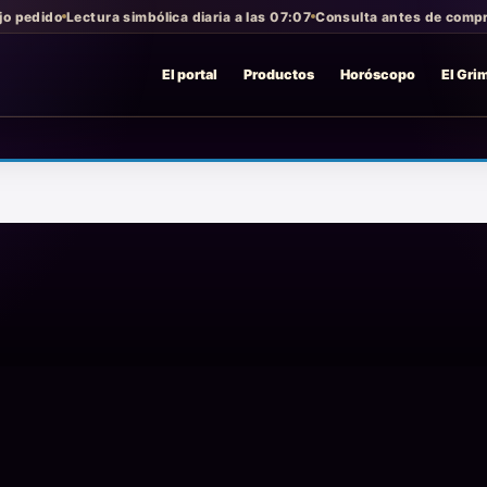
jo pedido
Lectura simbólica diaria a las 07:07
Consulta antes de compra
El portal
Productos
Horóscopo
El Gri
V