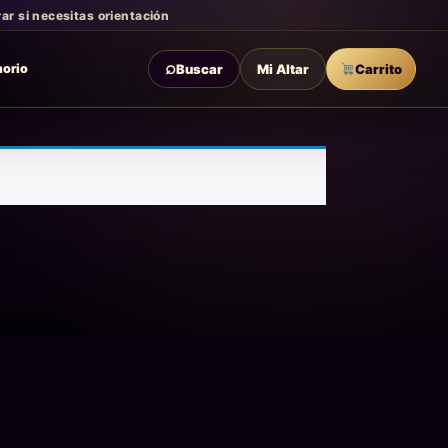
r si necesitas orientación
⌕
Buscar
Mi Altar
Carrito
morio
olver a la tienda