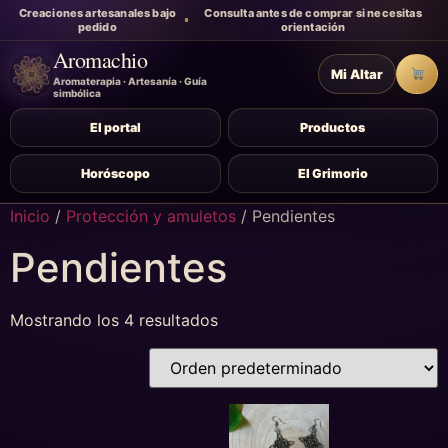
Creaciones artesanales bajo
Consulta antes de comprar si necesitas
pedido
orientación
Aromachio
Mi Altar
Carr
Aromaterapia · Artesanía · Guía
simbólica
El portal
Productos
Horóscopo
El Grimorio
Inicio
/
Protección y amuletos
/ Pendientes
Pendientes
Mostrando los 4 resultados