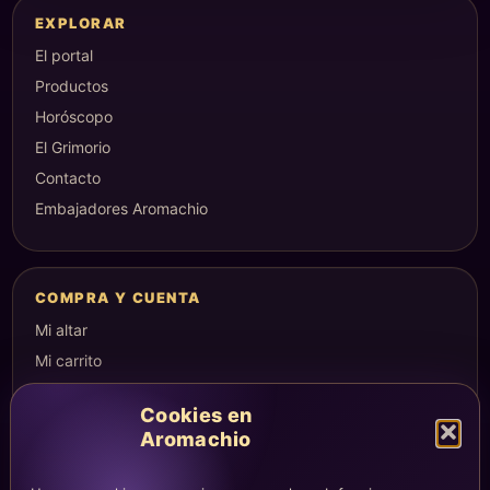
EXPLORAR
El portal
Productos
Horóscopo
El Grimorio
Contacto
Embajadores Aromachio
COMPRA Y CUENTA
Mi altar
Mi carrito
Checkout
Cookies en
Condiciones de compra
Aromachio
Envíos y devoluciones