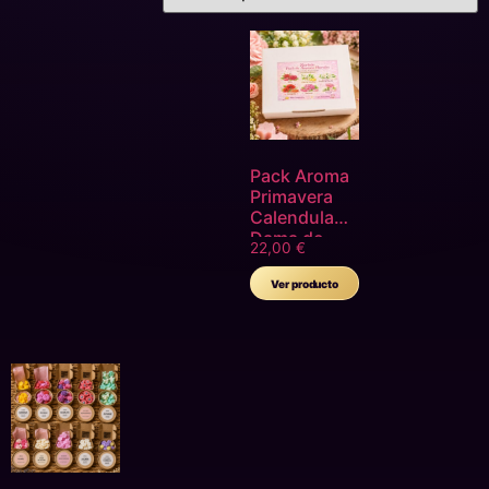
Pack Aroma
Primavera
Calendula
Dama de
22,00
€
Noche
Amapola
Ver producto
Geranio Flor
de Violeta
Rosas
Jazmín
Azahar
Peonia
Clavel
Mimosa