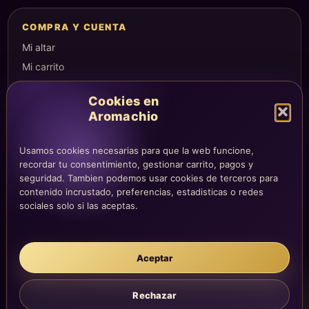
COMPRA Y CUENTA
Mi altar
Mi carrito
Checkout
Cookies en
Condiciones de compra
Aromachio
Envíos y devoluciones
Usamos cookies necesarias para que la web funcione,
recordar tu consentimiento, gestionar carrito, pagos y
seguridad. Tambien podemos usar cookies de terceros para
LEGAL
contenido incrustado, preferencias, estadisticas o redes
Aviso legal
sociales solo si las aceptas.
Privacidad
Cookies
Aceptar
La atención, dirección y correos quedan centralizados en la página
Contacto.
Acompañamiento simbólico y sensorial. No sustituye consejo
Rechazar
médico, legal, psicológico o profesional.