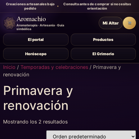
Creaciones artesanales bajo
Consulta antes de comprar si necesitas
pedido
orientación
Aromachio
Mi Altar
Carr
Aromaterapia · Artesanía · Guía
simbólica
El portal
Productos
Horóscopo
El Grimorio
Inicio
/
Temporadas y celebraciones
/ Primavera y
renovación
Primavera y
renovación
Mostrando los 2 resultados