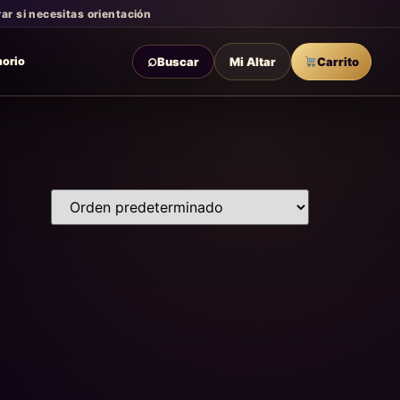
r si necesitas orientación
⌕
Buscar
Mi Altar
Carrito
morio