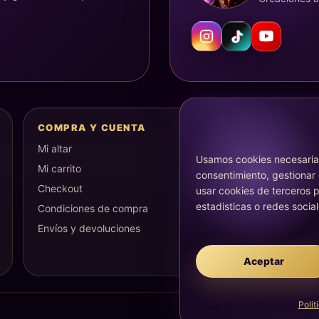
COMPRA Y CUENTA
Mi altar
Usamos cookies necesarias
Mi carrito
consentimiento, gestionar
Checkout
usar cookies de terceros p
estadisticas o redes social
Condiciones de compra
Envíos y devoluciones
Aceptar
Polit