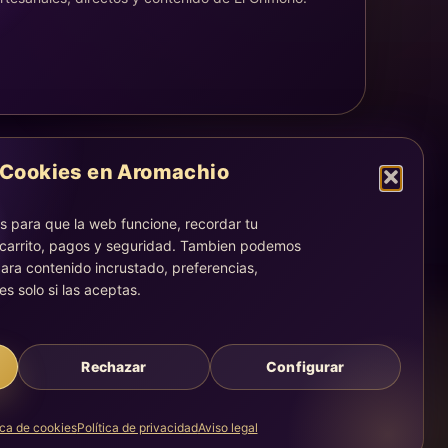
Cookies en Aromachio
LEGAL
Aviso legal
 para que la web funcione, recordar tu
Privacidad
 carrito, pagos y seguridad. Tambien podemos
Cookies
ara contenido incrustado, preferencias,
es solo si las aceptas.
La atención, dirección y correos quedan centralizados en la
página Contacto.
Acompañamiento simbólico y sensorial. No sustituye consejo
médico, legal, psicológico o profesional.
Rechazar
Configurar
ica de cookies
Política de privacidad
Aviso legal
Creado con calma, intención y una experiencia guiada.