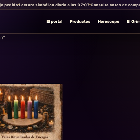
jo pedido
Lectura simbólica diaria a las 07:07
Consulta antes de compra
El portal
Productos
Horóscopo
El Gri
ón”