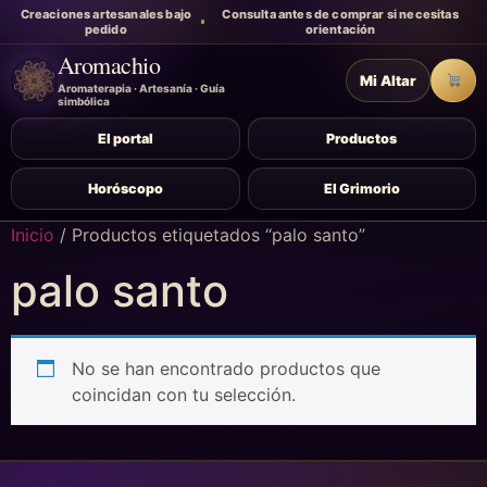
Creaciones artesanales bajo
Consulta antes de comprar si necesitas
pedido
orientación
Aromachio
Mi Altar
Carr
Aromaterapia · Artesanía · Guía
simbólica
El portal
Productos
Horóscopo
El Grimorio
Inicio
/ Productos etiquetados “palo santo”
palo santo
No se han encontrado productos que
coincidan con tu selección.