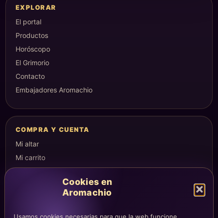
EXPLORAR
El portal
Productos
Horóscopo
El Grimorio
Contacto
Embajadores Aromachio
COMPRA Y CUENTA
Mi altar
Mi carrito
Checkout
Cookies en
Condiciones de compra
Aromachio
Envíos y devoluciones
Usamos cookies necesarias para que la web funcione,