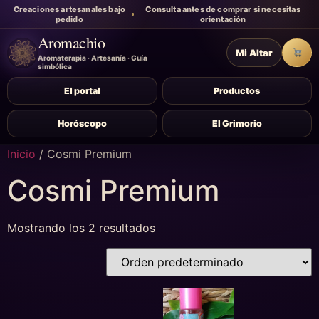
Creaciones artesanales bajo
Consulta antes de comprar si necesitas
pedido
orientación
Aromachio
Mi Altar
Carr
Aromaterapia · Artesanía · Guía
simbólica
El portal
Productos
Horóscopo
El Grimorio
Inicio
/ Cosmi Premium
Cosmi Premium
Mostrando los 2 resultados