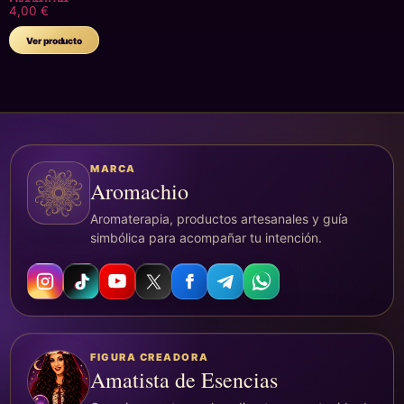
Premium
4,00
€
Ver producto
MARCA
Aromachio
Aromaterapia, productos artesanales y guía
simbólica para acompañar tu intención.
FIGURA CREADORA
Amatista de Esencias