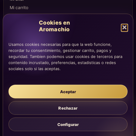
Mi carrito
Checkout
Cookies en
Condiciones de compra
Aromachio
Envíos y devoluciones
Usamos cookies necesarias para que la web funcione,
recordar tu consentimiento, gestionar carrito, pagos y
seguridad. Tambien podemos usar cookies de terceros para
LEGAL
contenido incrustado, preferencias, estadisticas o redes
Aviso legal
sociales solo si las aceptas.
Privacidad
Cookies
Aceptar
La atención, dirección y correos quedan centralizados en la página
Contacto.
Acompañamiento simbólico y sensorial. No sustituye consejo
Rechazar
médico, legal, psicológico o profesional.
Configurar