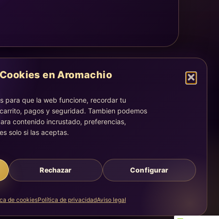
Cookies en Aromachio
LEGAL
Aviso legal
 para que la web funcione, recordar tu
Privacidad
 carrito, pagos y seguridad. Tambien podemos
Cookies
ara contenido incrustado, preferencias,
es solo si las aceptas.
La atención, dirección y correos quedan centralizados en la
página Contacto.
Acompañamiento simbólico y sensorial. No sustituye consejo
médico, legal, psicológico o profesional.
Rechazar
Configurar
ica de cookies
Política de privacidad
Aviso legal
Creado con calma, intención y una experiencia guiada.