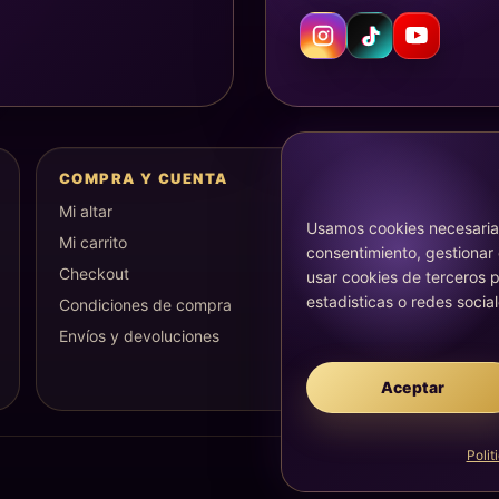
COMPRA Y CUENTA
Mi altar
Usamos cookies necesarias
Mi carrito
consentimiento, gestionar
Checkout
usar cookies de terceros p
estadisticas o redes social
Condiciones de compra
Envíos y devoluciones
Aceptar
Polit