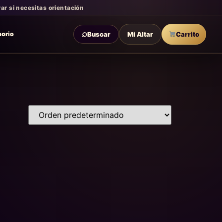
r si necesitas orientación
⌕
Buscar
Mi Altar
Carrito
morio