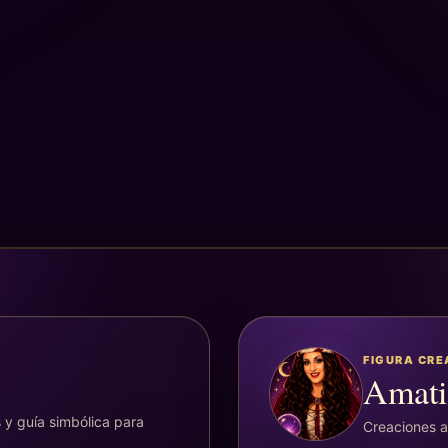
FIGURA CR
Amati
 y guía simbólica para
Creaciones ar