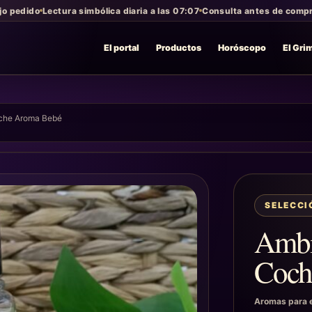
jo pedido
Lectura simbólica diaria a las 07:07
Consulta antes de compra
El portal
Productos
Horóscopo
El Gri
oche Aroma Bebé
SELECC
Ambi
Coch
Aromas para e