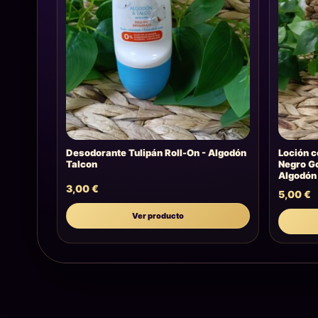
Desodorante Tulipán Roll-On - Algodón
Loción c
Talcon
Negro Go
Algodón
3,00
€
5,00
€
Ver producto