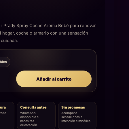
€
r Prady Spray Coche Aroma Bebé para renovar
l hogar, coche o armario con una sensación
 cuidada.
ibles
Añadir al carrito
ura
Consulta antes
Sin promesas
rado
WhatsApp
Acompaña
disponible si
sensaciones e
necesitas
intención simbólica.
orientación.