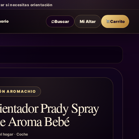
r si necesitas orientación
⌕
Buscar
Mi Altar
Carrito
morio
IÓN AROMACHIO
entador Prady Spray
e Aroma Bebé
l hogar
·
Coche