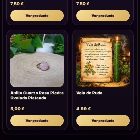
7,50
€
7,50
€
Ver producto
Ver producto
Anillo Cuarzo Rosa Piedra
Vela de Ruda
Ovalada Plateado
5,00
€
4,99
€
Ver producto
Ver producto