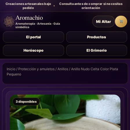
Creaciones artesanales bajo
Consulta antes de comprar si necesitas
pedido
orientación
Aromachio
Mi Altar
Carr
Aromaterapia · Artesanía · Guía
simbólica
El portal
Productos
Horóscopo
El Grimorio
Inicio
/
Protección y amuletos
/
Anillos
/ Anillo Nudo Celta Color Plata
Pequeno
3 disponibles