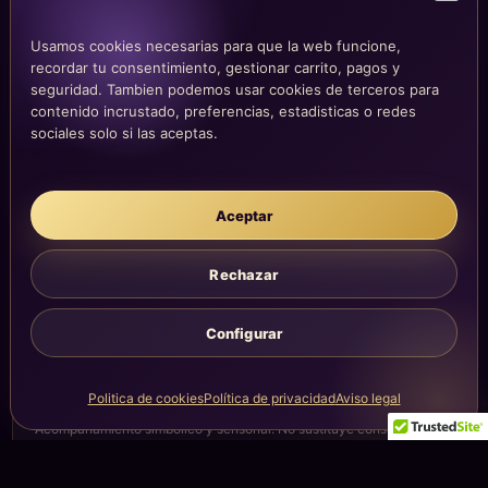
COMPRA Y CUENTA
Usamos cookies necesarias para que la web funcione,
Mi altar
recordar tu consentimiento, gestionar carrito, pagos y
Mi carrito
seguridad. Tambien podemos usar cookies de terceros para
Checkout
contenido incrustado, preferencias, estadisticas o redes
sociales solo si las aceptas.
Condiciones de compra
Envíos y devoluciones
Aceptar
LEGAL
Rechazar
Aviso legal
Privacidad
Configurar
Cookies
La atención, dirección y correos quedan centralizados en la página
Politica de cookies
Política de privacidad
Aviso legal
Contacto.
Acompañamiento simbólico y sensorial. No sustituye consejo
médico, legal, psicológico o profesional.