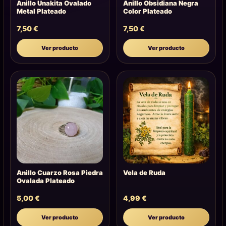
Anillo Unakita Ovalado
Anillo Obsidiana Negra
Metal Plateado
Color Plateado
7,50
€
7,50
€
Ver producto
Ver producto
Anillo Cuarzo Rosa Piedra
Vela de Ruda
Ovalada Plateado
5,00
€
4,99
€
Ver producto
Ver producto