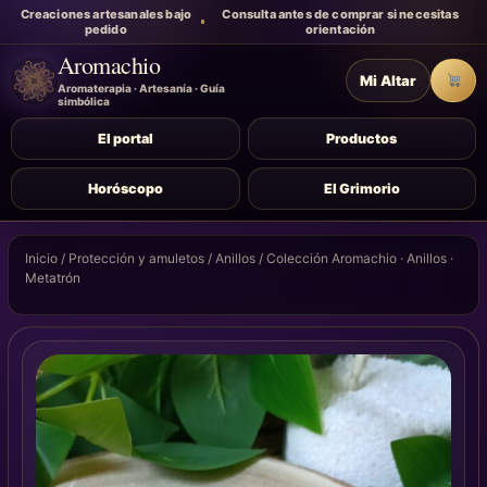
Creaciones artesanales bajo
Consulta antes de comprar si necesitas
pedido
orientación
Aromachio
Mi Altar
Carr
Aromaterapia · Artesanía · Guía
simbólica
El portal
Productos
Horóscopo
El Grimorio
Inicio
/
Protección y amuletos
/
Anillos
/ Colección Aromachio · Anillos ·
Metatrón