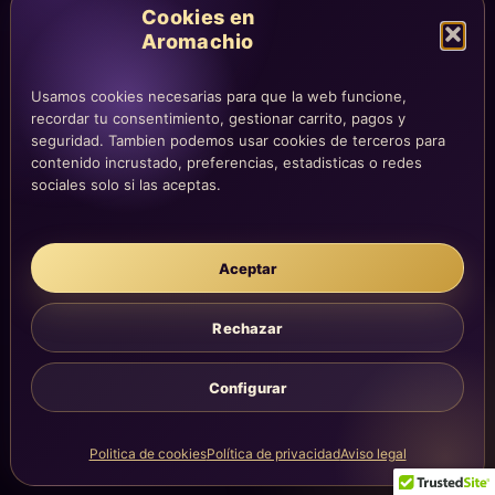
Cookies en
Condiciones de compra
Aromachio
Envíos y devoluciones
Usamos cookies necesarias para que la web funcione,
recordar tu consentimiento, gestionar carrito, pagos y
seguridad. Tambien podemos usar cookies de terceros para
LEGAL
contenido incrustado, preferencias, estadisticas o redes
Aviso legal
sociales solo si las aceptas.
Privacidad
Cookies
Aceptar
La atención, dirección y correos quedan centralizados en la página
Contacto.
Acompañamiento simbólico y sensorial. No sustituye consejo
Rechazar
médico, legal, psicológico o profesional.
Configurar
©
2026
Aromachio. Todos los derechos reservados.
Politica de cookies
Política de privacidad
Aviso legal
Creado con calma, intención y una experiencia guiada.