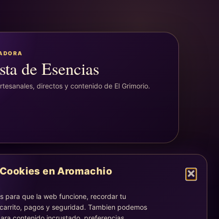
EADORA
sta de Esencias
tesanales, directos y contenido de El Grimorio.
Cookies en Aromachio
LEGAL
Aviso legal
 para que la web funcione, recordar tu
Privacidad
 carrito, pagos y seguridad. Tambien podemos
Cookies
ara contenido incrustado, preferencias,