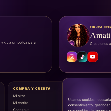
FIGURA CR
Amati
 y guía simbólica para
Creaciones ar
COMPRA Y CUENTA
Mi altar
Usamos cookies necesarias
Mi carrito
consentimiento, gestionar
Checkout
usar cookies de terceros p