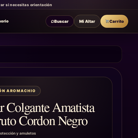
r si necesitas orientación
⌕
Buscar
Mi Altar
Carrito
morio
IÓN AROMACHIO
r Colgante Amatista
ruto Cordon Negro
otección y amuletos