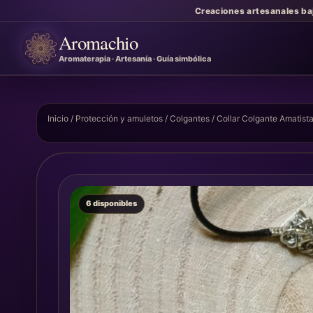
Creaciones artesanales ba
Aromachio
Aromaterapia · Artesanía · Guía simbólica
Inicio
/
Protección y amuletos
/
Colgantes
/ Collar Colgante Amatist
6 disponibles