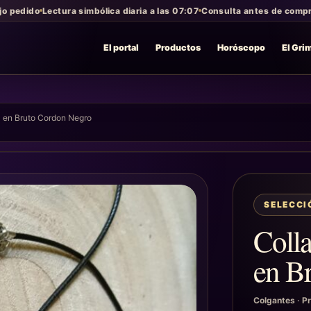
jo pedido
Lectura simbólica diaria a las 07:07
Consulta antes de compra
El portal
Productos
Horóscopo
El Gri
a en Bruto Cordon Negro
SELECC
Colla
en B
Colgantes
·
Pr