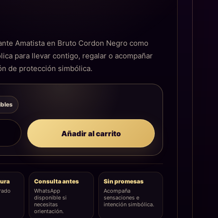
€
gante Amatista en Bruto Cordon Negro como
lica para llevar contigo, regalar o acompañar
ón de protección simbólica.
ibles
Añadir al carrito
ura
Consulta antes
Sin promesas
rado
WhatsApp
Acompaña
disponible si
sensaciones e
necesitas
intención simbólica.
orientación.