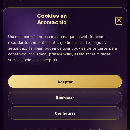
Cookies en
Aromachio
COMPRA Y CUENTA
Mi altar
Usamos cookies necesarias para que la web funcione,
Mi carrito
recordar tu consentimiento, gestionar carrito, pagos y
Checkout
seguridad. Tambien podemos usar cookies de terceros para
contenido incrustado, preferencias, estadisticas o redes
Condiciones de compra
sociales solo si las aceptas.
Envíos y devoluciones
Aceptar
LEGAL
Aviso legal
Rechazar
Privacidad
Cookies
Configurar
La atención, dirección y correos quedan centralizados en la página
Contacto.