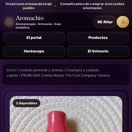
Creaciones artesanales bajo
Consulta antes de comprar si necesitas
pedido
orientación
Aromachio
Mi Altar
Carr
Aromaterapia · Artesanía · Guía
simbólica
El portal
Productos
Horóscopo
El Grimorio
Inicio
/
Cuidado personal y aromas
/
Champús y cuidado
capilar
/ PROBLEMA Crema Manos The Fruit Company Cereza
2 disponibles