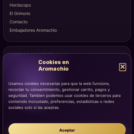
Horóscopo
El Grimorio
Contacto
Embajadores Aromachio
COMPRA Y CUENTA
Cookies en
Mi altar
Aromachio
Mi carrito
Checkout
Usamos cookies necesarias para que la web funcione,
Condiciones de compra
recordar tu consentimiento, gestionar carrito, pagos y
seguridad. Tambien podemos usar cookies de terceros para
Envíos y devoluciones
contenido incrustado, preferencias, estadisticas o redes
sociales solo si las aceptas.
LEGAL
Aviso legal
Aceptar