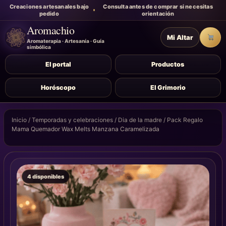
Creaciones artesanales bajo
Consulta antes de comprar si necesitas
pedido
orientación
Aromachio
Mi Altar
Carr
Aromaterapia · Artesanía · Guía
simbólica
El portal
Productos
Horóscopo
El Grimorio
Inicio
/
Temporadas y celebraciones
/
Dia de la madre
/ Pack Regalo
Mama Quemador Wax Melts Manzana Caramelizada
4 disponibles