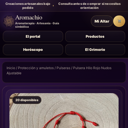
Creaciones artesanales bajo
Consulta antes de comprar si necesitas
pedido
orientación
Aromachio
Mi Altar
Carr
Aromaterapia · Artesanía · Guía
simbólica
El portal
Productos
Horóscopo
El Grimorio
Inicio
/
Protección y amuletos
/
Pulseras
/ Pulsera Hilo Rojo Nudos
Ajustable
20 disponibles