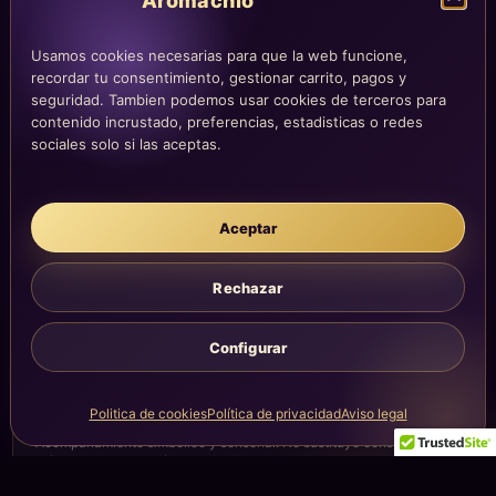
Aromachio
COMPRA Y CUENTA
Usamos cookies necesarias para que la web funcione,
Mi altar
recordar tu consentimiento, gestionar carrito, pagos y
Mi carrito
seguridad. Tambien podemos usar cookies de terceros para
Checkout
contenido incrustado, preferencias, estadisticas o redes
sociales solo si las aceptas.
Condiciones de compra
Envíos y devoluciones
Aceptar
LEGAL
Rechazar
Aviso legal
Privacidad
Configurar
Cookies
La atención, dirección y correos quedan centralizados en la página
Politica de cookies
Política de privacidad
Aviso legal
Contacto.
Acompañamiento simbólico y sensorial. No sustituye consejo
médico, legal, psicológico o profesional.