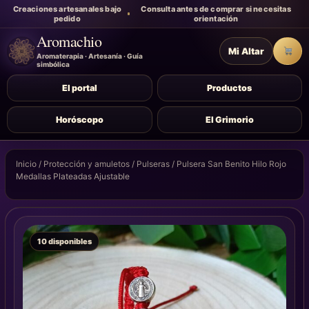
Creaciones artesanales bajo
Consulta antes de comprar si necesitas
pedido
orientación
Aromachio
Mi Altar
Carr
Aromaterapia · Artesanía · Guía
simbólica
El portal
Productos
Horóscopo
El Grimorio
Inicio
/
Protección y amuletos
/
Pulseras
/ Pulsera San Benito Hilo Rojo
Medallas Plateadas Ajustable
10 disponibles