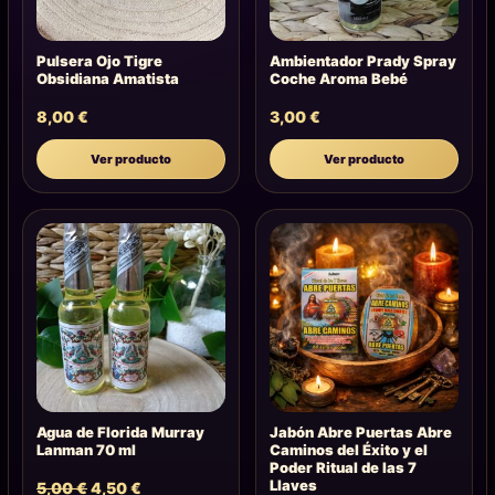
Pulsera Ojo Tigre
Ambientador Prady Spray
Obsidiana Amatista
Coche Aroma Bebé
8,00
€
3,00
€
Ver producto
Ver producto
Agua de Florida Murray
Jabón Abre Puertas Abre
Lanman 70 ml
Caminos del Éxito y el
Poder Ritual de las 7
Llaves
5,00
€
4,50
€