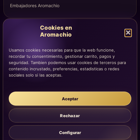
Embajadores Aromachio
Cookies en
COMPRA Y CUENTA
Aromachio
Mi altar
Mi carrito
Usamos cookies necesarias para que la web funcione,
recordar tu consentimiento, gestionar carrito, pagos y
Checkout
seguridad. Tambien podemos usar cookies de terceros para
Condiciones de compra
contenido incrustado, preferencias, estadisticas o redes
Envíos y devoluciones
sociales solo si las aceptas.
Aceptar
LEGAL
Aviso legal
Rechazar
Privacidad
Cookies
Configurar
La atención, dirección y correos quedan centralizados en la página