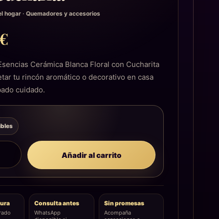
l hogar
·
Quemadores y accesorios
9
€
sencias Cerámica Blanca Floral con Cucharita
tar tu rincón aromático o decorativo en casa
bado cuidado.
ibles
Añadir al carrito
ura
Consulta antes
Sin promesas
rado
WhatsApp
Acompaña