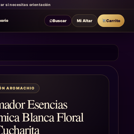
r si necesitas orientación
⌕
Buscar
Mi Altar
Carrito
morio
IÓN AROMACHIO
ador Esencias
ica Blanca Floral
ucharita