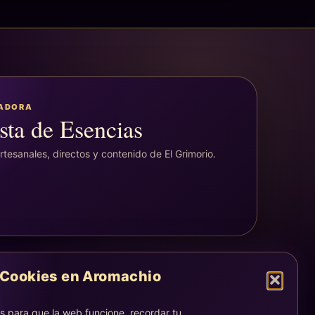
EADORA
sta de Esencias
tesanales, directos y contenido de El Grimorio.
Cookies en Aromachio
LEGAL
Aviso legal
 para que la web funcione, recordar tu