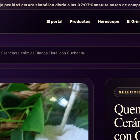
jo pedido
Lectura simbólica diaria a las 07:07
Consulta antes de compra
El portal
Productos
Horóscopo
El Gri
Esencias Cerámica Blanca Floral con Cucharita
SELECC
Quem
Cerám
con C