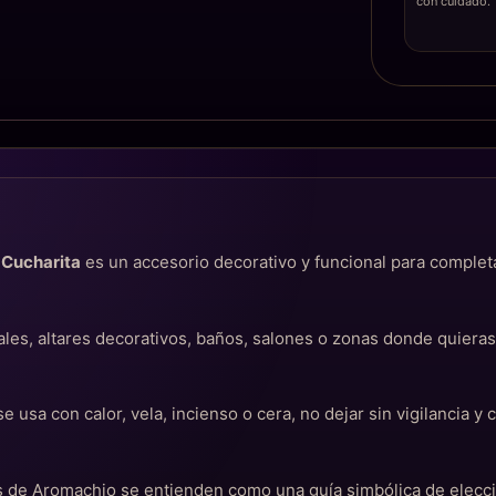
con cuidado.
 Cucharita
es un accesorio decorativo y funcional para completa
les, altares decorativos, baños, salones o zonas donde quiera
se usa con calor, vela, incienso o cera, no dejar sin vigilancia y
cas de Aromachio se entienden como una guía simbólica de elec