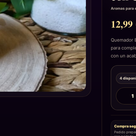
Aromas para e
12,9
Quemador E
para comple
con un aca
4 dispon
Compra seg
Pedido prepa