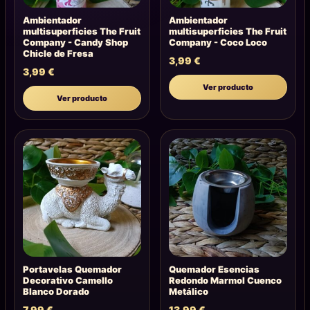
Ambientador
Ambientador
multisuperficies The Fruit
multisuperficies The Fruit
Company - Candy Shop
Company - Coco Loco
Chicle de Fresa
3,99
€
3,99
€
Ver producto
Ver producto
Portavelas Quemador
Quemador Esencias
Decorativo Camello
Redondo Marmol Cuenco
Blanco Dorado
Metálico
7,99
€
13,99
€