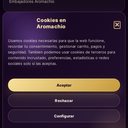
Embajadores Aromachio
Cookies en
COMPRA Y CUENTA
Aromachio
Mi altar
Usamos cookies necesarias para que la web funcione,
Mi carrito
recordar tu consentimiento, gestionar carrito, pagos y
Checkout
seguridad. Tambien podemos usar cookies de terceros para
Condiciones de compra
contenido incrustado, preferencias, estadisticas o redes
sociales solo si las aceptas.
Envíos y devoluciones
Aceptar
LEGAL
Aviso legal
Rechazar
Privacidad
Cookies
Configurar
La atención, dirección y correos quedan centralizados en la página
Contacto.