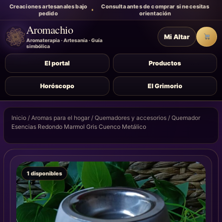
Creaciones artesanales bajo
Consulta antes de comprar si necesitas
pedido
orientación
Aromachio
Mi Altar
Carr
Aromaterapia · Artesanía · Guía
simbólica
El portal
Productos
Horóscopo
El Grimorio
Inicio
/
Aromas para el hogar
/
Quemadores y accesorios
/ Quemador
Esencias Redondo Marmol Gris Cuenco Metálico
1 disponibles