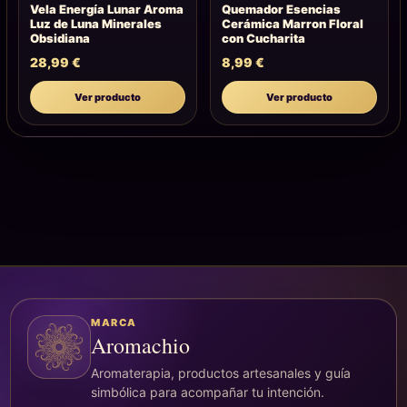
Vela Energía Lunar Aroma
Quemador Esencias
Luz de Luna Minerales
Cerámica Marron Floral
Obsidiana
con Cucharita
28,99
€
8,99
€
Ver producto
Ver producto
MARCA
Aromachio
Aromaterapia, productos artesanales y guía
simbólica para acompañar tu intención.