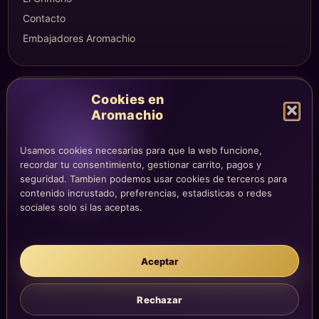
Contacto
Embajadores Aromachio
COMPRA Y CUENTA
Cookies en
Aromachio
Mi altar
Mi carrito
Usamos cookies necesarias para que la web funcione,
Checkout
recordar tu consentimiento, gestionar carrito, pagos y
Condiciones de compra
seguridad. Tambien podemos usar cookies de terceros para
contenido incrustado, preferencias, estadisticas o redes
Envíos y devoluciones
sociales solo si las aceptas.
LEGAL
Aceptar
Aviso legal
Privacidad
Rechazar
Cookies