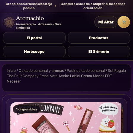
Creaciones artesanales bajo
Consulta antes de comprar si necesitas
pedido
orientación
Aromachio
Mi Altar
Carr
Aromaterapia · Artesanía · Guía
simbólica
El portal
Productos
Horóscopo
El Grimorio
Inicio
/
Cuidado personal y aromas
/
Pack cuidado personal
/ Set Regalo
The Fruit Company Fresa Nata Aceite Labial Crema Manos EDT
Neceser
1 disponibles