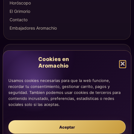
Horóscopo
El Grimorio
Contacto
Embajadores Aromachio
COMPRA Y CUENTA
Cookies en
Mi altar
Aromachio
Mi carrito
Checkout
Usamos cookies necesarias para que la web funcione,
Condiciones de compra
recordar tu consentimiento, gestionar carrito, pagos y
seguridad. Tambien podemos usar cookies de terceros para
Envíos y devoluciones
contenido incrustado, preferencias, estadisticas o redes
sociales solo si las aceptas.
LEGAL
Aceptar
Aviso legal