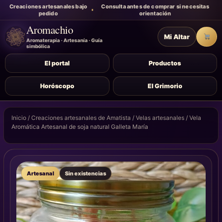
Creaciones artesanales bajo
Consulta antes de comprar si necesitas
pedido
orientación
Aromachio
Mi Altar
Carr
Aromaterapia · Artesanía · Guía
simbólica
El portal
Productos
Horóscopo
El Grimorio
Inicio
/
Creaciones artesanales de Amatista
/
Velas artesanales
/ Vela
Aromática Artesanal de soja natural Galleta María
Artesanal
Sin existencias