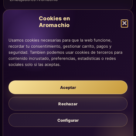
Cookies en
COMPRA Y CUENTA
Aromachio
Mi altar
Usamos cookies necesarias para que la web funcione,
Mi carrito
recordar tu consentimiento, gestionar carrito, pagos y
Checkout
seguridad. Tambien podemos usar cookies de terceros para
contenido incrustado, preferencias, estadisticas o redes
Condiciones de compra
sociales solo si las aceptas.
Envíos y devoluciones
Aceptar
LEGAL
Aviso legal
Rechazar
Privacidad
Cookies
Configurar
La atención, dirección y correos quedan centralizados en la página
Contacto.