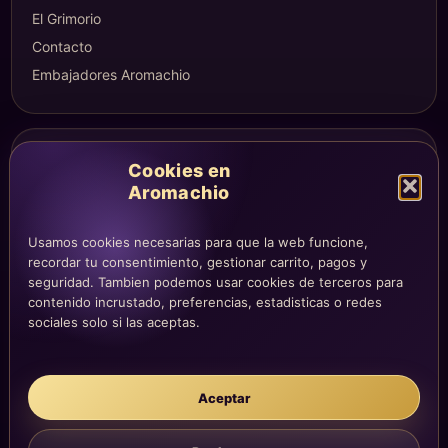
El Grimorio
Contacto
Embajadores Aromachio
COMPRA Y CUENTA
Cookies en
Mi altar
Aromachio
Mi carrito
Checkout
Usamos cookies necesarias para que la web funcione,
recordar tu consentimiento, gestionar carrito, pagos y
Condiciones de compra
seguridad. Tambien podemos usar cookies de terceros para
Envíos y devoluciones
contenido incrustado, preferencias, estadisticas o redes
sociales solo si las aceptas.
LEGAL
Aceptar
Aviso legal
Privacidad