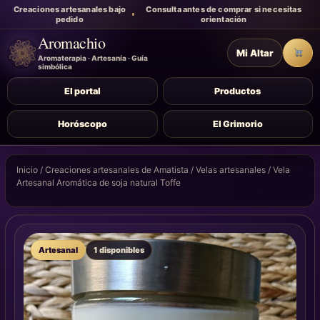
Creaciones artesanales bajo
Consulta antes de comprar si necesitas
pedido
orientación
Aromachio
Mi Altar
Carr
Aromaterapia · Artesanía · Guía
simbólica
El portal
Productos
Horóscopo
El Grimorio
Inicio
/
Creaciones artesanales de Amatista
/
Velas artesanales
/ Vela
Artesanal Aromática de soja natural Toffe
Artesanal
1 disponibles