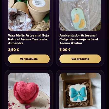
Wax Melts Artesanal Soja
Ambientador Artesanal
Natural Aroma Turron de
Colgante de soja natural
Almendra
Aroma Azahar
3,50
€
5,00
€
Ver producto
Ver producto