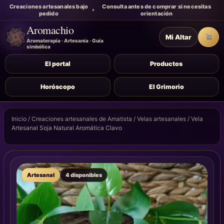
Creaciones artesanales bajo
Consulta antes de comprar si necesitas
pedido
orientación
Aromachio
Mi Altar
Carr
Aromaterapia · Artesanía · Guía
simbólica
El portal
Productos
Horóscopo
El Grimorio
Inicio
/
Creaciones artesanales de Amatista
/
Velas artesanales
/ Vela
Artesanal Soja Natural Aromática Clavo
Artesanal
4 disponibles