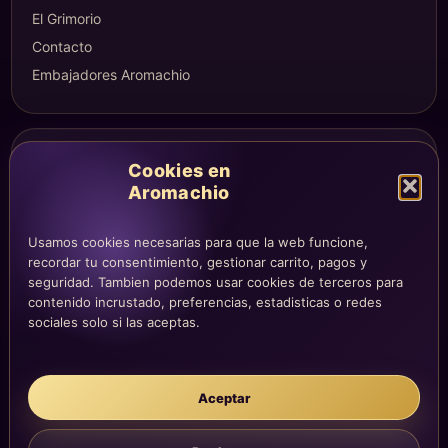
El Grimorio
Contacto
Embajadores Aromachio
COMPRA Y CUENTA
Cookies en
Mi altar
Aromachio
Mi carrito
Checkout
Usamos cookies necesarias para que la web funcione,
recordar tu consentimiento, gestionar carrito, pagos y
Condiciones de compra
seguridad. Tambien podemos usar cookies de terceros para
Envíos y devoluciones
contenido incrustado, preferencias, estadisticas o redes
sociales solo si las aceptas.
LEGAL
Aceptar
Aviso legal
Privacidad