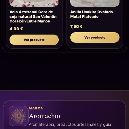
Vela Artesanal Cera de
Anillo Unakita Ovalado
soja natural San Valentín
Metal Plateado
Corazón Entre Manos
7,50
€
4,99
€
Ver producto
Ver producto
MARCA
Aromachio
Aromaterapia, productos artesanales y guía