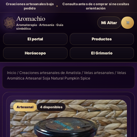
Creaciones artesanales bajo
Consulta antes de comprar si necesitas
pedido
orientación
Aromachio
Mi Altar
Carr
Aromaterapia · Artesanía · Guía
simbólica
El portal
Productos
Horóscopo
El Grimorio
Inicio
/
Creaciones artesanales de Amatista
/
Velas artesanales
/ Velas
Aromática Artesanal Soja Natural Pumpkin Spice
Artesanal
4 disponibles