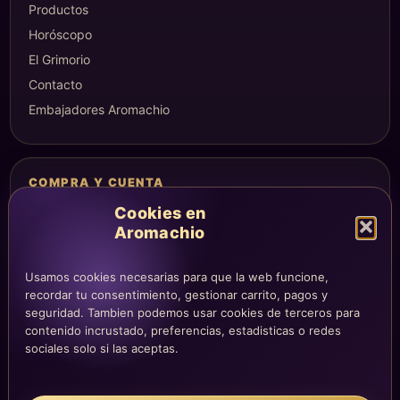
Productos
Horóscopo
El Grimorio
Contacto
Embajadores Aromachio
COMPRA Y CUENTA
Mi altar
Cookies en
Aromachio
Mi carrito
Checkout
Usamos cookies necesarias para que la web funcione,
Condiciones de compra
recordar tu consentimiento, gestionar carrito, pagos y
Envíos y devoluciones
seguridad. Tambien podemos usar cookies de terceros para
contenido incrustado, preferencias, estadisticas o redes
sociales solo si las aceptas.
LEGAL