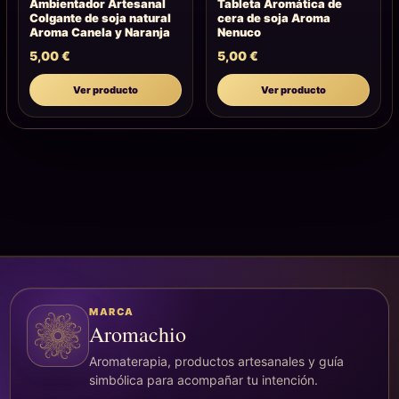
Ambientador Artesanal
Tableta Aromática de
Colgante de soja natural
cera de soja Aroma
Aroma Canela y Naranja
Nenuco
5,00
€
5,00
€
Ver producto
Ver producto
MARCA
Aromachio
Aromaterapia, productos artesanales y guía
simbólica para acompañar tu intención.