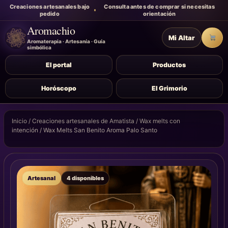
Creaciones artesanales bajo
Consulta antes de comprar si necesitas
pedido
orientación
Aromachio
Mi Altar
Carr
Aromaterapia · Artesanía · Guía
simbólica
El portal
Productos
Horóscopo
El Grimorio
Inicio
/
Creaciones artesanales de Amatista
/
Wax melts con
intención
/ Wax Melts San Benito Aroma Palo Santo
Artesanal
4 disponibles