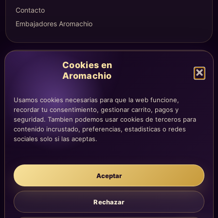
Contacto
Embajadores Aromachio
COMPRA Y CUENTA
Cookies en
Aromachio
Mi altar
Mi carrito
Usamos cookies necesarias para que la web funcione,
Checkout
recordar tu consentimiento, gestionar carrito, pagos y
Condiciones de compra
seguridad. Tambien podemos usar cookies de terceros para
contenido incrustado, preferencias, estadisticas o redes
Envíos y devoluciones
sociales solo si las aceptas.
LEGAL
Aceptar
Aviso legal
Privacidad
Rechazar
Cookies