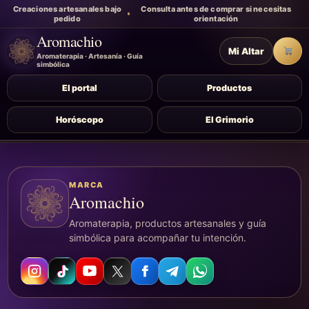
Creaciones artesanales bajo
Consulta antes de comprar si necesitas
pedido
orientación
Aromachio
Mi Altar
Carr
Aromaterapia · Artesanía · Guía
simbólica
El portal
Productos
Horóscopo
El Grimorio
MARCA
Aromachio
Aromaterapia, productos artesanales y guía
simbólica para acompañar tu intención.