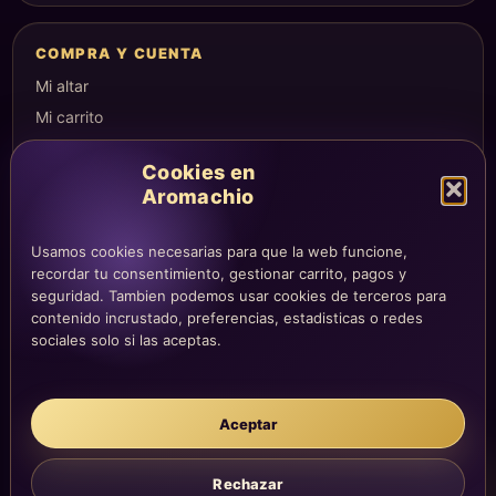
COMPRA Y CUENTA
Mi altar
Mi carrito
Checkout
Cookies en
Condiciones de compra
Aromachio
Envíos y devoluciones
Usamos cookies necesarias para que la web funcione,
recordar tu consentimiento, gestionar carrito, pagos y
seguridad. Tambien podemos usar cookies de terceros para
LEGAL
contenido incrustado, preferencias, estadisticas o redes
Aviso legal
sociales solo si las aceptas.
Privacidad
Cookies
Aceptar
La atención, dirección y correos quedan centralizados en la página
Contacto.
Acompañamiento simbólico y sensorial. No sustituye consejo
Rechazar
médico, legal, psicológico o profesional.