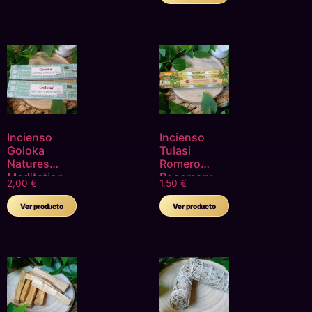
Incienso
Incienso
Goloka
Tulasi
Natures
Romero
Meditation
Rosemary
2,00
€
1,50
€
Ver producto
Ver producto