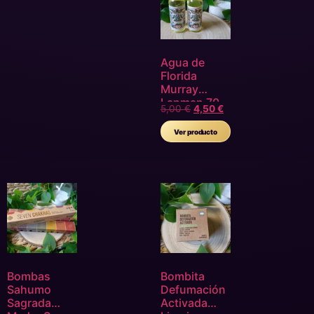
Agua de
Florida
Murray
Lanman 70
5,00
€
4,50
€
ml
Ver producto
Bombas
Bombita
Sahumo
Defumación
Sagrada
Activada