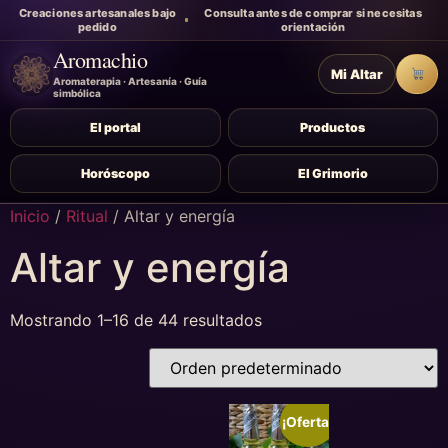
Creaciones artesanales bajo
Consulta antes de comprar si necesitas
pedido
orientación
Aromachio
Mi Altar
Carr
Aromaterapia · Artesanía · Guía
simbólica
El portal
Productos
Horóscopo
El Grimorio
Inicio
/
Ritual
/ Altar y energía
Altar y energía
Mostrando 1–16 de 44 resultados
¡Oferta!