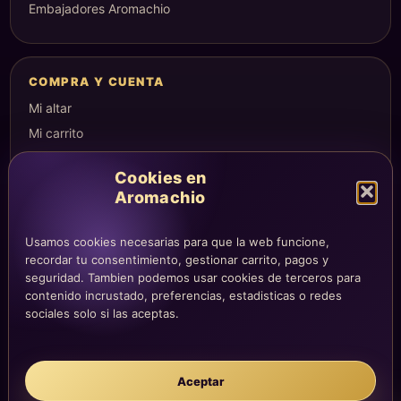
Embajadores Aromachio
COMPRA Y CUENTA
Mi altar
Mi carrito
Checkout
Cookies en
Condiciones de compra
Aromachio
Envíos y devoluciones
Usamos cookies necesarias para que la web funcione,
recordar tu consentimiento, gestionar carrito, pagos y
seguridad. Tambien podemos usar cookies de terceros para
LEGAL
contenido incrustado, preferencias, estadisticas o redes
Aviso legal
sociales solo si las aceptas.
Privacidad
Cookies
Aceptar
La atención, dirección y correos quedan centralizados en la página
Contacto.