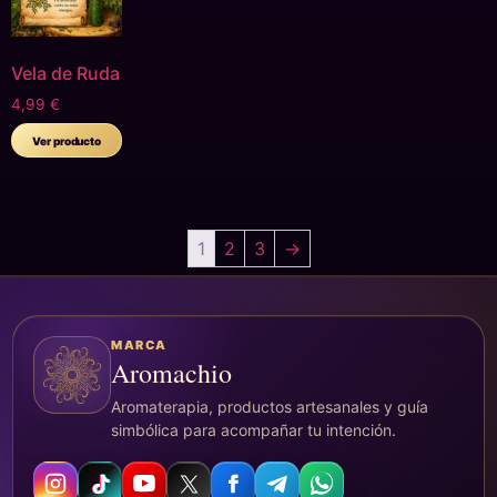
Vela de Ruda
4,99
€
Ver producto
1
2
3
→
MARCA
Aromachio
Aromaterapia, productos artesanales y guía
simbólica para acompañar tu intención.