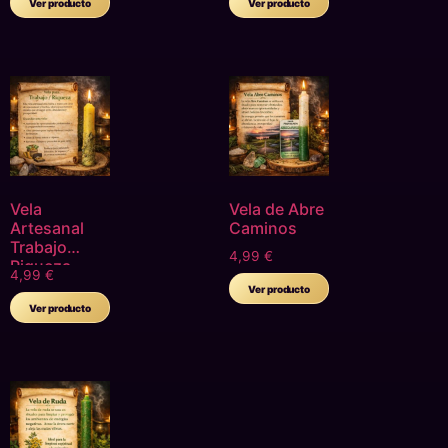
Ver producto
Ver producto
Spa Amor
Fortuna
Descanso
Vela
Vela de Abre
Artesanal
Caminos
Trabajo
4,99
€
Riqueza
4,99
€
Ver producto
Ver producto