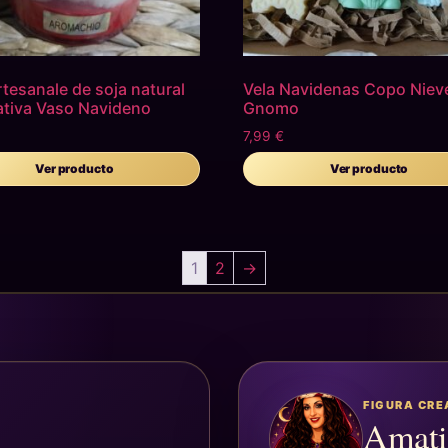
rtesanale de soja natural
Vela Navidenas Copo Niev
tiva Vaso Navideno
Gnomo
7,99
€
Ver producto
Ver producto
1
2
→
FIGURA CR
Amati