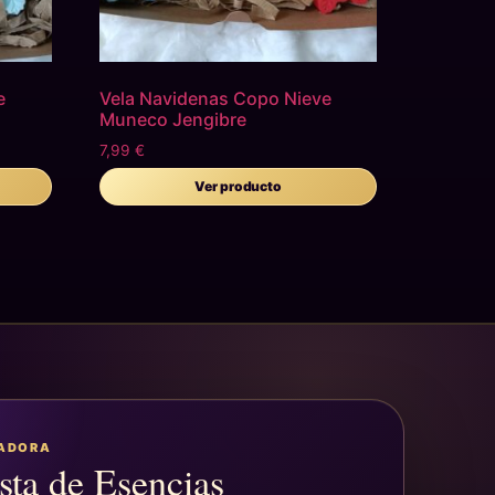
e
Vela Navidenas Copo Nieve
Muneco Jengibre
7,99
€
Ver producto
EADORA
sta de Esencias