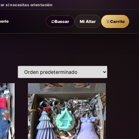
r si necesitas orientación
⌕
Buscar
Mi Altar
Carrito
morio