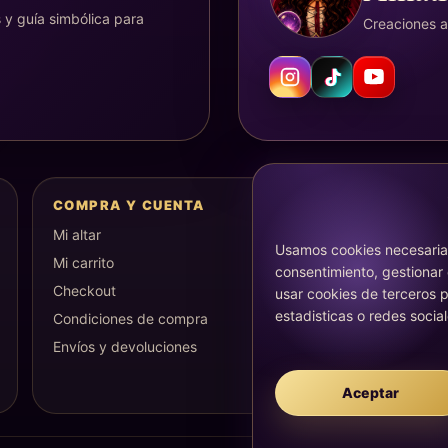
 y guía simbólica para
Creaciones ar
COMPRA Y CUENTA
Mi altar
Usamos cookies necesarias
Mi carrito
consentimiento, gestionar
Checkout
usar cookies de terceros p
estadisticas o redes social
Condiciones de compra
Envíos y devoluciones
Aceptar