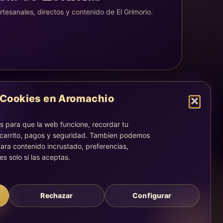
tesanales, directos y contenido de El Grimorio.
Cookies en Aromachio
LEGAL
Aviso legal
 para que la web funcione, recordar tu
Privacidad
 carrito, pagos y seguridad. Tambien podemos
Cookies
ara contenido incrustado, preferencias,
es solo si las aceptas.
La atención, dirección y correos quedan centralizados en la
página Contacto.
Acompañamiento simbólico y sensorial. No sustituye consejo
médico, legal, psicológico o profesional.
Rechazar
Configurar