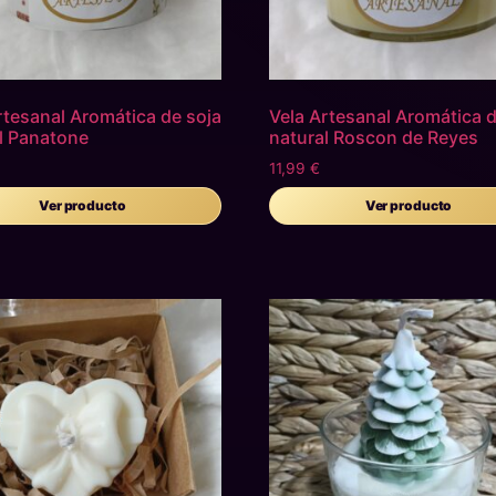
rtesanal Aromática de soja
Vela Artesanal Aromática d
l Panatone
natural Roscon de Reyes
11,99
€
Ver producto
Ver producto