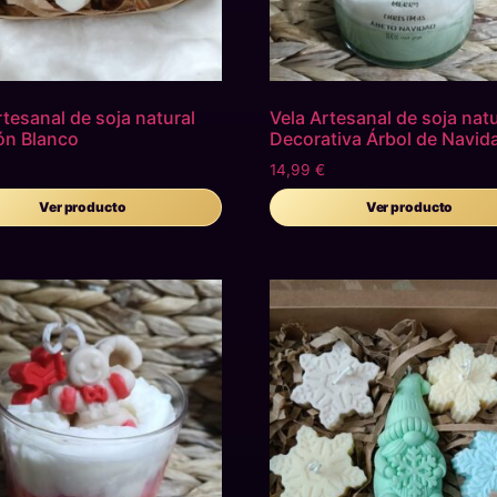
rtesanal de soja natural
Vela Artesanal de soja natu
ón Blanco
Decorativa Árbol de Navid
14,99
€
Ver producto
Ver producto