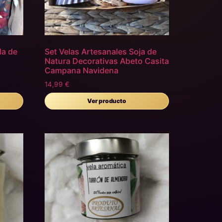
la de
Set Velas Artesanales Soja de
Natura Decorativas Abeto Casita
Campana Navidena
14,99
€
Ver producto