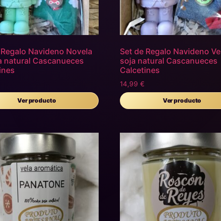
 Regalo Navideno Novela
Set de Regalo Navideno Ve
a natural Cascanueces
soja natural Cascanueces
ines
Calcetines
14,99
€
Ver producto
Ver producto