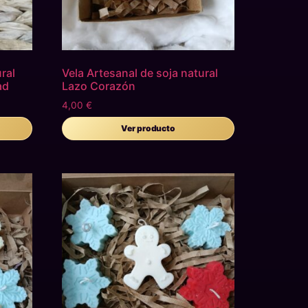
ral
Vela Artesanal de soja natural
ad
Lazo Corazón
4,00
€
Ver producto