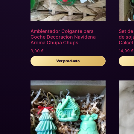
Ambientador Colgante para
Set de
Coche Decoracion Navidena
de soj
Aroma Chupa Chups
Calcet
3,00
€
14,99
€
Ver producto